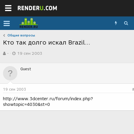
Общие вопросы
Кто так долго искал Brazil...
А
Д
-
19 сен 2003
в
а
т
т
о
а
Guest
р
с
т
о
е
з
м
д
19 сен 2003
ы
а
н
http://www.3dcenter.ru/forum/index.php?
и
showtopic=4030&st=0
я