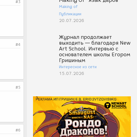
Making Of "Язык даров"
#3
Making of
Публикации
20.07.2026
Журнал продолжает
выходить — благодаря New
#4
Art School. Интервью с
основателем школы Егором
Гришиным
Интересное из сети
15.07.2026
#5
#6