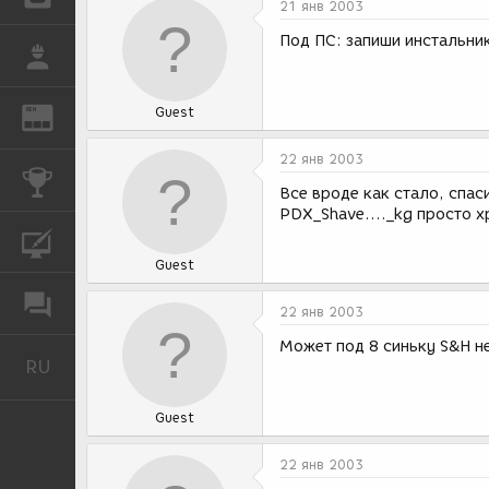
21 янв 2003
Под ПС: запиши инстальник
РАБОТА
Guest
REN
ЖУРНАЛ
22 янв 2003
КОНКУРСЫ
Все вроде как стало, спас
PDX_Shave...._kg просто 
КУРСЫ
Guest
ФОРУМ
22 янв 2003
Может под 8 синьку S&H не
RU
Русский
Guest
22 янв 2003