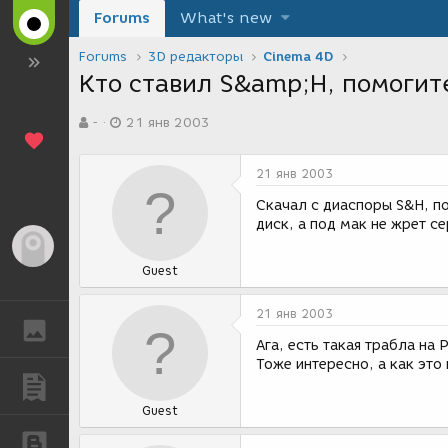
Forums
What's new
Forums
3D редакторы
Cinema 4D
Кто ставил S&amp;H, помогите
А
Д
-
21 янв 2003
в
а
т
т
о
а
21 янв 2003
р
с
т
о
Скачал с диаспоры S&H, по
е
з
диск, а под мак не жрет с
м
д
Гость
ы
а
Guest
н
и
я
21 янв 2003
ГАЛЕРЕЯ
Ага, есть такая трабла на 
Тоже интересно, а как это
ПУБЛИКАЦИИ
Guest
БЛОГИ