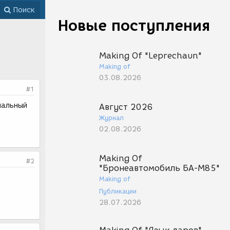
Поиск
Новые поступления
Making Of "Leprechaun"
Making of
03.08.2026
#1
нальный
Август 2026
Журнал
02.08.2026
Making Of
#2
"Бронеавтомобиль БА-М85"
Making of
Публикации
28.07.2026