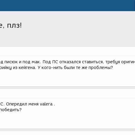
, плз!
д писюк и под мак. Под ПС отказался ставиться, требуя ориги
ерийку из кейгена. У кого-нить были те же проблемы?
РС. Опередил меня valera .
 победить?