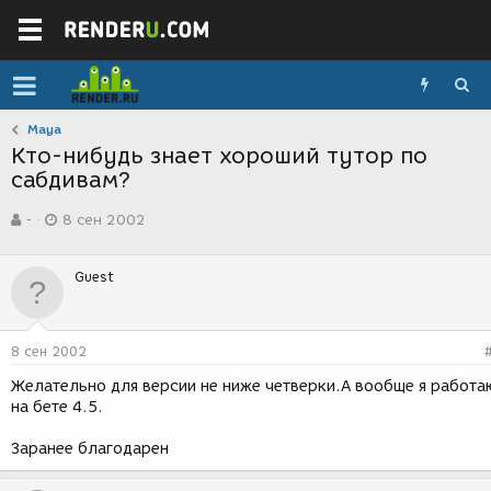
Maya
Кто-нибудь знает хороший тутор по
сабдивам?
А
Д
-
8 сен 2002
в
а
т
т
о
а
Guest
р
с
т
о
е
з
м
д
8 сен 2002
ы
а
н
Желательно для версии не ниже четверки.А вообще я работа
и
на бете 4.5.
я
Заранее благодарен