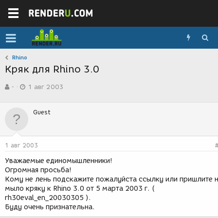
Rhino
Кряк для Rhino 3.0
А
Д
-
1 авг 2003
в
а
т
т
о
а
Guest
р
с
т
о
е
з
м
д
1 авг 2003
ы
а
н
Уважаемые единомышленники!
и
Огромная просьба!
я
Кому не лень подскажите пожалуйста ссылку или пришлите 
мыло кряку к Rhino 3.0 от 5 марта 2003 г. (
rh30eval_en_20030305 ).
Буду очень признательна.