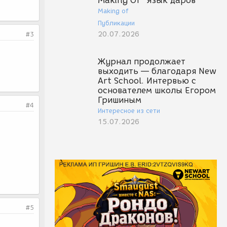
Making Of "Язык даров"
Making of
Публикации
20.07.2026
#3
Журнал продолжает
выходить — благодаря New
Art School. Интервью с
основателем школы Егором
Гришиным
#4
Интересное из сети
15.07.2026
#5