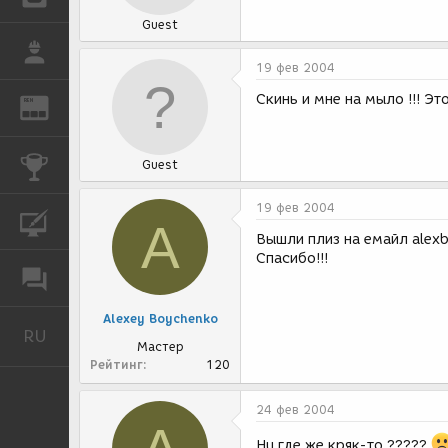
Guest
РАБОТА
19 фев 2004
Скинь и мне на мыло !!! Эт
REN
ЖУРНАЛ
КОНКУРСЫ
Guest
19 фев 2004
КУРСЫ
A
Вышли плиз на емайл alex
Спасибо!!!
ФОРУМ
Alexey Boychenko
RU
Русский
Мастер
Рейтинг
120
24 фев 2004
Ну где же кряк-то ?????