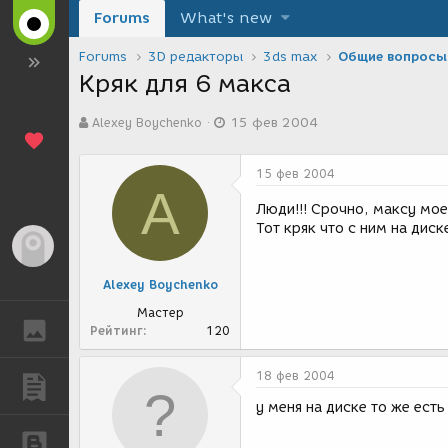
Forums
What's new
Forums
3D редакторы
3ds max
Общие вопросы
Кряк для 6 макса
А
Д
Alexey Boychenko
15 фев 2004
в
а
т
т
о
а
15 фев 2004
р
с
A
т
о
Люди!!! Срочно, максу мо
е
з
Тот кряк что с ним на диске б
м
д
Гость
ы
а
н
Alexey Boychenko
и
я
Мастер
ГАЛЕРЕЯ
Рейтинг
120
18 фев 2004
ПУБЛИКАЦИИ
у меня на диске то же есть
БЛОГИ