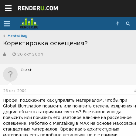
Mental Ray
Коректировка освещения?
А
Д
-
26 окт 2004
в
а
т
т
о
а
Guest
р
с
т
о
е
з
м
д
26 окт 2004
ы
а
н
Профи, подскажите как упралять материалом, чтобы при
и
Global Illumination повысить или понизить степень излучения 
я
другие объекты вторичным светом? Еще важно иногда
повысить или понизить его цветовое влияние на рассеянное
освещение. Работаю с MentalRay в MAX на основе максовск
стандартных материалов. Вроде как в архитектурных
материалах есть подобные установки, но с с самими