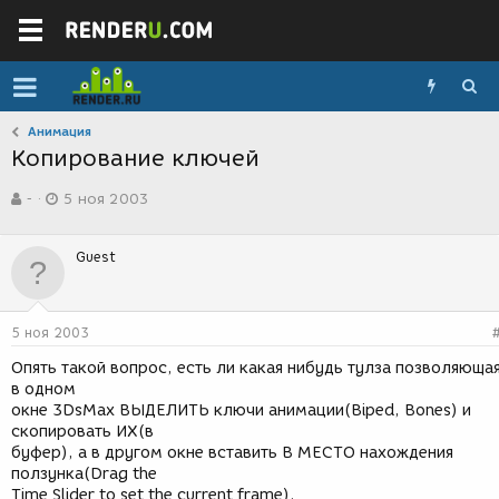
Анимация
Копирование ключей
А
Д
-
5 ноя 2003
в
а
т
т
о
а
Guest
р
с
т
о
е
з
м
д
5 ноя 2003
ы
а
н
Опять такой вопрос, есть ли какая нибудь тулза позволяюща
и
в одном
я
окне 3DsMax ВЫДЕЛИТЬ ключи анимации(Biped, Bones) и
скопировать ИХ(в
буфер), а в другом окне вставить В МЕСТО нахождения
ползунка(Drag the
Time Slider to set the current frame).