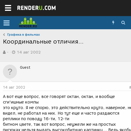
Графика в фильмах
Координальные отличия...
А
Д
-
14 авг 2002
в
а
т
т
о
а
Guest
р
с
т
о
е
з
м
д
14 авг 2002
ы
а
н
А вот еще вопрос, все говорят октан, октан, и вообще
и
сги'ишные компы
я
это круто. Я не спорю, это действительно круто, наверное, н
видел, не работал на них. Но тут еще и часто раздаются
реплики по поводу 16-ти, 12-ти
битном цвете, так вот вопрос, неужели же на простых
писюках нельзя выдать высокобитную картинку... Ведь якоб