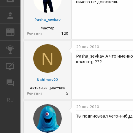
ничего не докажешь.
РАБОТА
Pasha_sevkav
Мастер
REN
ЖУРНАЛ
Рейтинг
120
29 ноя 2010
КОНКУРСЫ
N
Pasha_sevkav А что именн
комнату ???
КУРСЫ
Nahimov22
ФОРУМ
Активный участник
Рейтинг
5
RU
Русский
29 ноя 2010
Ты подписывал чего-нибудь