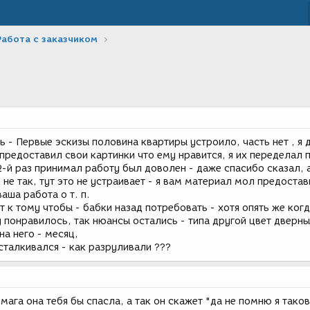
Работа с заказчиком
ть - Первые эскизы половина квартиры устроило, часть нет , я 
предоставил свои картинки что ему нравится, я их переделал 
2-й раз принимал работу был доволен - даже спасибо сказал, 
 не так, тут это не устраивает - я вам материал мол предостав
аша работа о т. п.
ит к тому чтобы - бабки назад потребовать - хотя опять же ког
 понравилось, так нюансы остались - типа другой цвет дверны
на него - месяц,
сталкивался - как разруливали ???
мага она тебя бы спасла, а так он скажет "да не помню я таков