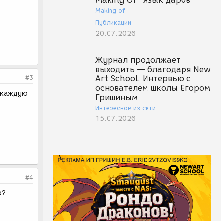
Making Of "Язык даров"
Making of
Публикации
20.07.2026
Журнал продолжает
выходить — благодаря New
#3
Art School. Интервью с
основателем школы Егором
а каждую
Гришиным
Интересное из сети
15.07.2026
#4
о?