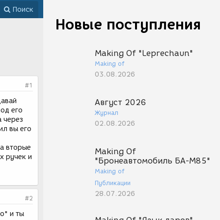
Поиск
Новые поступления
Making Of "Leprechaun"
Making of
03.08.2026
#1
давай
Август 2026
под его
Журнал
а через
02.08.2026
ил вы его
да вторые
Making Of
х ручек и
"Бронеавтомобиль БА-М85"
Making of
Публикации
28.07.2026
#2
о" и ты