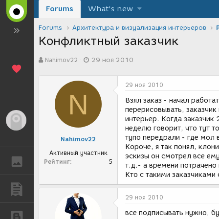
Forums
What's new
Forums
Архитектура и визуализация интерьеров
Конфликтный заказчик
А
Д
Nahimov22
29 ноя 2010
в
а
т
т
о
а
29 ноя 2010
р
с
N
т
о
Взял заказ - начал работа
е
з
перерисовывать, заказчик 
м
д
интерьер. Когда заказчик 
Гость
ы
а
неделю говорит, что тут то
н
тупо передрали - где мол в
Nahimov22
и
Короче, я так понял, клон
я
Активный участник
эскизы он смотрел все ему
ГАЛЕРЕЯ
Рейтинг
5
т.д.- а времени потрачено 
Кто с такими заказчиками 
ПУБЛИКАЦИИ
29 ноя 2010
все подписывать нужно, бу
БЛОГИ