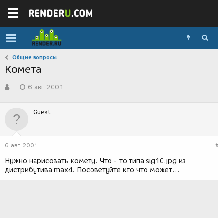
Общие вопросы
Комета
А
Д
-
6 авг 2001
в
а
т
т
о
а
Guest
р
с
т
о
е
з
м
д
6 авг 2001
ы
а
н
Нужно нарисовать комету. Что - то типа sig10.jpg из
и
дистрибутива max4. Посоветуйте кто что может...
я