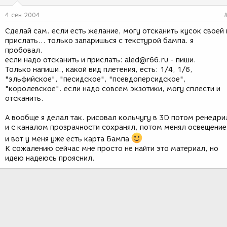
4 сен 2004
Сделай сам. если есть желание, могу отсканить кусок своей 
прислать... только запаришься с текстурой бампа. я
пробовал.
если надо отсканить и прислать: aled@r66.ru - пиши.
Только напиши., какой вид плетения, есть: 1/4, 1/6,
"эльфийское", "песидское", "псевдоперсидское",
"королевское". если надо совсем экзотики, могу сплести и
отсканить.
А вообще я делал так. рисовал кольчугу в 3D потом ренедри
и с каналом прозрачности сохранял, потом менял освещение
и вот у меня уже есть карта Бампа
К сожалению сейчас мне просто не найти это материал, но
идею надеюсь прояснил.