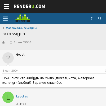
Материалы, текстуры
кольчуга
А
Д
-
1 сен 2004
в
а
т
т
о
а
Guest
р
с
т
о
е
з
м
д
1 сен 2004
ы
а
н
Пришлите кто-нибудь на мыло ,пожалуйста, материал
и
кольчуги(любой).Заранее спасибо.
я
L
Legolas
Знаток