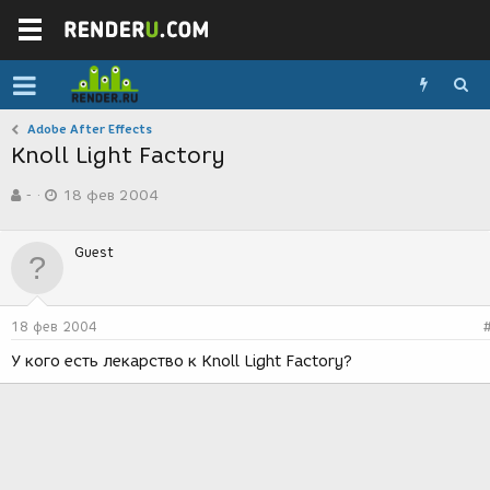
Adobe After Effects
Knoll Light Factory
А
Д
-
18 фев 2004
в
а
т
т
о
а
Guest
р
с
т
о
е
з
м
д
18 фев 2004
ы
а
н
У кого есть лекарство к Knoll Light Factory?
и
я