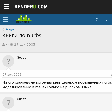
Maya
Книги по nurbs
А
Д
-
27 дек 2003
в
а
т
т
о
а
Guest
р
с
т
о
е
з
м
д
27 дек 2003
ы
а
н
Ни кто случаем не встречал книг целеком посвященных nurbs
и
моделированию в maya?Только на русском языке
я
Guest