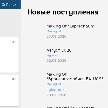
Поиск
Новые поступления
Making Of "Leprechaun"
Making of
03.08.2026
#1
Август 2026
,
Журнал
02.08.2026
Making Of
"Бронеавтомобиль БА-М85"
#2
Making of
Публикации
28.07.2026