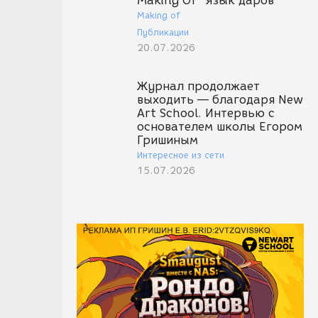
Making Of "Язык даров"
Making of
Публикации
20.07.2026
Журнал продолжает
выходить — благодаря New
Art School. Интервью с
основателем школы Егором
Гришиным
Интересное из сети
15.07.2026