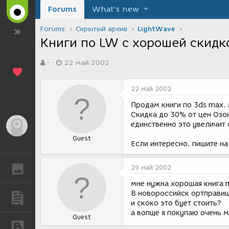
Forums
What's new
Forums
Скрытый архив
LightWave
Книги по LW с хорошей скидк
А
Д
-
22 май 2002
в
а
т
т
о
а
22 май 2002
р
с
т
о
Продам книги по 3ds max,
е
з
Скидка до 30% от цен Озон
м
д
единственно это увеличит
Гость
ы
а
Guest
н
Если интересно, пишите на
и
я
ГАЛЕРЕЯ
29 май 2002
мне нужна хорошая книга 
В новороссийск ортправи
ПУБЛИКАЦИИ
и скоко это бует стоить?
а вопще я покупаю очень м
Guest
БЛОГИ