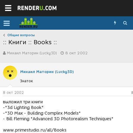
Общие вопросы
:: Книги :: Books ::
А
Д
Михаил Маторин (Lucky3D)
8 окт 2002
в
а
т
т
о
а
р
с
Михаил Маторин (Lucky3D)
т
о
Знаток
е
з
м
д
ы
а
8 окт 2002
н
выложил три книги
и
-"3d Lighting Book"
я
-"3D Max - Building Complex Models"
- Bill Fleming "Advanced 3D Photorealism Techniques"
www.primestudio.ru/all/Books