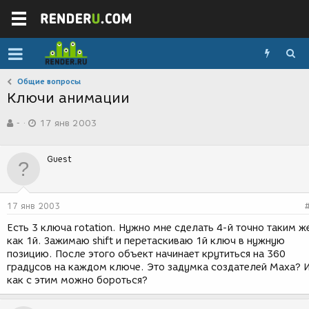
Общие вопросы
Ключи анимации
А
Д
-
17 янв 2003
в
а
т
т
о
а
Guest
р
с
т
о
е
з
м
д
17 янв 2003
ы
а
н
Есть 3 ключа rotation. Нужно мне сделать 4-й точно таким ж
и
как 1й. Зажимаю shift и перетаскиваю 1й ключ в нужную
я
позицию. После этого объект начинает крутиться на 360
градусов на каждом ключе. Это задумка создателей Маха? 
как с этим можно бороться?