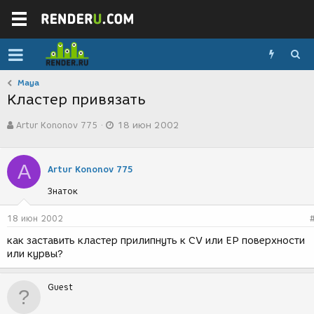
Maya
Кластер привязать
А
Д
Artur Kononov 775
18 июн 2002
в
а
т
т
о
а
A
р
с
Artur Kononov 775
т
о
Знаток
е
з
м
д
ы
а
18 июн 2002
н
как заставить кластер прилипнуть к CV или EP поверхности
и
или курвы?
я
Guest