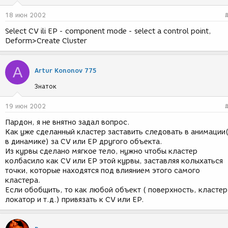
18 июн 2002
Select CV ili EP - component mode - select a control point,
Deform>Create Cluster
A
Artur Kononov 775
Знаток
19 июн 2002
Пардон, я не внятно задал вопрос.
Как уже сделанный кластер заставить следовать в анимации
в динамике) за CV или EP другого объекта.
Из курвы сделано мягкое тело, нужно чтобы кластер
колбасило как CV или EP этой курвы, заставляя колыхаться
точки, которые находятся под влиянием этого самого
кластера.
Если обобщить, то как любой объект ( поверхность, кластер
локатор и т.д.) привязать к CV или EP.