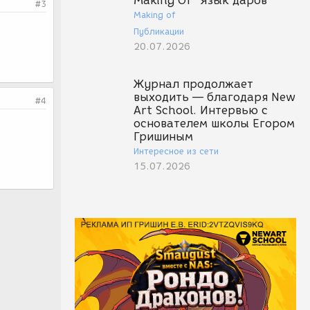
Making Of "Язык даров"
#3
Making of
Публикации
20.07.2026
Журнал продолжает
выходить — благодаря New
#4
Art School. Интервью с
основателем школы Егором
Гришиным
Интересное из сети
15.07.2026