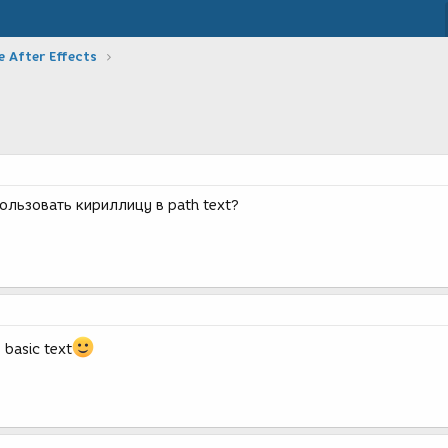
 After Effects
льзовать кириллицу в path text?
 basic text