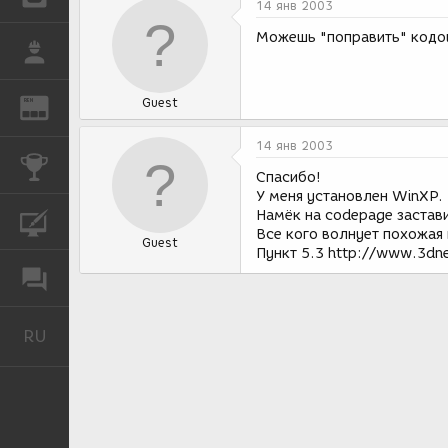
14 янв 2003
Можешь "поправить" кодов
РАБОТА
Guest
REN
ЖУРНАЛ
14 янв 2003
КОНКУРСЫ
Спасибо!
У меня установлен WinXP.
Намёк на codepage застави
КУРСЫ
Все кого волнует похожая
Guest
Пункт 5.3 http://www.3dn
ФОРУМ
RU
Русский