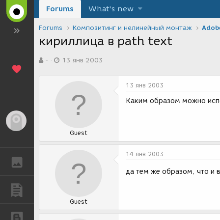
Forums
What's new
Forums
Композитинг и нелинейный монтаж
Adobe
кириллица в path text
А
Д
-
13 янв 2003
в
а
т
т
о
а
13 янв 2003
р
с
т
о
Каким образом можно испо
е
з
м
д
Гость
ы
а
Guest
н
и
я
14 янв 2003
ГАЛЕРЕЯ
да тем же образом, что и в
ПУБЛИКАЦИИ
Guest
БЛОГИ