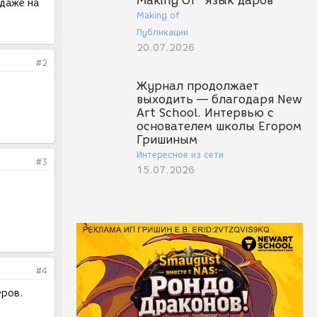
Making Of "Язык даров"
 даже на
Making of
Публикации
20.07.2026
#2
Журнал продолжает
выходить — благодаря New
Art School. Интервью с
основателем школы Егором
Гришиным
Интересное из сети
#3
15.07.2026
#4
еров.