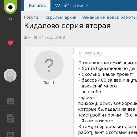
Forums
What's new
Forums
Скрытый архив
Вакансии и поиск работы
Кидалово серия вторая
А
Д
-
31 мар 2002
в
а
т
т
о
а
31 мар 2002
р
с
т
о
Позвонил знакомый анима
е
з
- Хотца буказоидов по де
м
д
- Сколько, какой проект?
Гость
ы
а
- баксов 400 за две мину
Guest
н
- движений много
и
- не особо
я
-адресс
ГАЛЕРЕЯ
прихожу, офис, все хорошо
которые бы падали на два 
текстурой и прочим. (3 с 
ПУБЛИКАЦИИ
- Я вам позвоню.
К тому хочу добавить, что 
работу винт с готовыми в
БЛОГИ