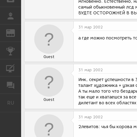
мгновенно. Естественно, н
самый обыкновенный лсд м
БУДТЕ ОСТОРОЖНЕЙ В В
РАБОТА
31 мар 2002
REN
ЖУРНАЛ
а где можно посмотреть то
КОНКУРСЫ
Guest
КУРСЫ
31 мар 2002
Инк, секрет успешности в 
ФОРУМ
талант художника + узкая
А ты мало того что бездар
так еще и хватаешся за все
Guest
RU
Русский
дилетант во всех областях
31 мар 2002
2левитов: чья бы корова м