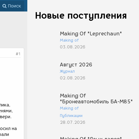
Поиск
Новые поступления
Making Of "Leprechaun"
Making of
03.08.2026
#1
Август 2026
Журнал
02.08.2026
Making Of
"Бронеавтомобиль БА-М85"
лика,
Making of
енями,
Публикации
вери.
28.07.2026
носил на
рали