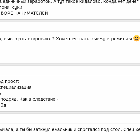
а единичный заработок. А тут такое кидалово, конда нет денег
они. суки.
ЫБОРЕ НАНИМАТЕЛЕЙ
, с чего рты открывают? Хочеться знать к чему стремиться
3д прост:
 специализация
ь,
 подряд. Как в следствие -
 3д.
ычала, а ты бы заткнул е*альник и спрятался под стол. Спец х