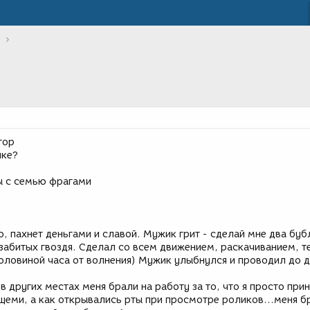
тор
шке?
ты с семью фрагами
, пахнет деньгами и славой. Мужик грит - сделай мне два буб
забитых гвоздя. Сделал со всем движением, раскачиванием, т
половиной часа от волнения) Мужик улыбнулся и проводил до д
в других местах меня брали на работу за то, что я просто при
ещеми, а как открывались рты при просмотре роликов...меня б