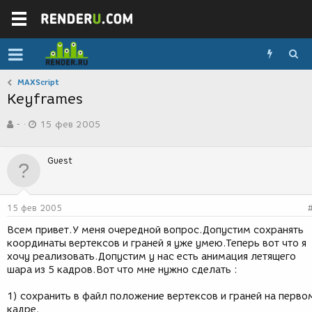
MAXScript
Keyframes
А
Д
-
15 фев 2005
в
а
т
т
о
а
Guest
р
с
т
о
е
з
м
д
15 фев 2005
ы
а
н
Всем привет.У меня очередной вопрос.Допустим сохранять
и
координаты вертексов и граней я уже умею.Теперь вот что я
я
хочу реализовать.Допустим у нас есть анимация летящего
шара из 5 кадров.Вот что мне нужно сделать :
1) сохранить в файл положение вертексов и граней на перво
кадре.