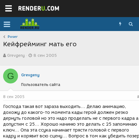
Poser
Кейфрейминг мать его
А
Д
Grevgeny
8 сен 2005
в
а
т
т
о
а
G
р
с
Grevgeny
т
о
Пользователь сайта
е
з
м
д
ы
а
8 сен 2005
н
Господа такая вот зараза выходить... Делаю анимацию,
и
дохожу до какого-то момента кады герой должен резко
я
дернуть головой но это надо проделать не с первого кадра а
допустим с 25... Хорошо начиню это делать с 25 запоминаю
ключ... Опа эта ссука начинает трясти головой с первого
кадру и корявит всю сцену... Вопрос в том как убедить позе