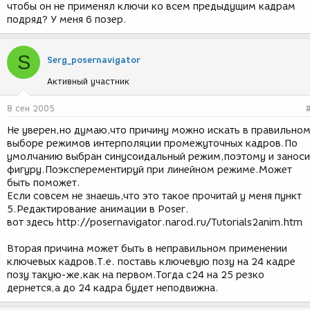
чтобы он не применял ключи ко всем предыдущим кадрам
подряд? У меня 6 позер.
S
Serg_posernavigator
Активный участник
8 сен 2005
Не уверен,но думаю,что причину можно искать в правильно
выборе режимов интерполяции промежуточных кадров.По
умолчанию выбран синусоидальный режим,поэтому и заноси
фигуру.Поэксперементируй при линейном режиме.Может
быть поможет.
Если совсем не знаешь,что это такое прочитай у меня пункт
5.Редактирование анимации в Poser.
вот здесь http://posernavigator.narod.ru/Tutorials2anim.htm
Вторая причина может быть в неправильном применении
ключевых кадров.Т.е. поставь ключевую позу на 24 кадре
позу такую-же,как на первом.Тогда с24 на 25 резко
дернется,а до 24 кадра будет неподвижна.