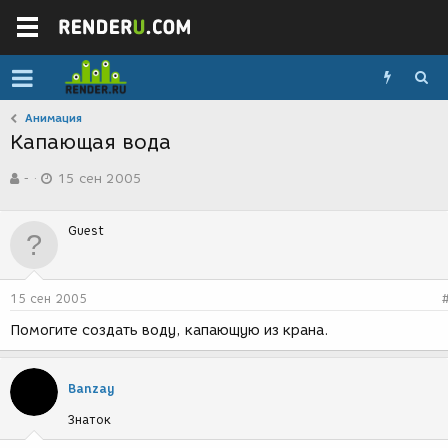
Анимация
Капающая вода
А
Д
-
15 сен 2005
в
а
т
т
о
а
Guest
р
с
т
о
е
з
м
д
15 сен 2005
ы
а
н
Помогите создать воду, капающую из крана.
и
я
Banzay
Знаток