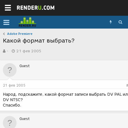
Adobe Premiere
Какой формат выбрать?
А
Д
-
21 фев 2005
в
а
т
т
о
а
Guest
р
с
т
о
е
з
м
д
21 фев 2005
ы
а
н
Народ, подскажите, какой формат записи выбрать DV PAL ил
и
DV NTSC?
я
Спасибо.
Guest