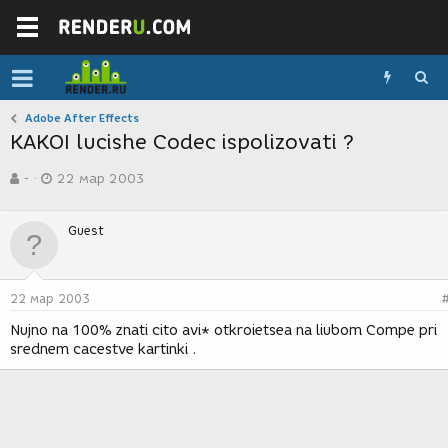
Adobe After Effects
KAKOI lucishe Codec ispolizovati ?
А
Д
-
22 мар 2003
в
а
т
т
о
а
Guest
р
с
т
о
е
з
м
д
22 мар 2003
ы
а
н
Nujno na 100% znati cito avi* otkroietsea na liubom Compe pri
и
srednem cacestve kartinki .
я