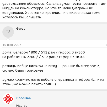
удовольствие обошлось. Сачала думал тесты позырить, где-
нибудь на компьютерре, но что-то меня диаграмы не
водушивили. Хочется конкретики... и о видеоплатах тоже
хотелось бы услышать.
Guest
10 июн 2003
дома: целерон 1800 / 512 рам / гефорс 3 ти200
на работе: П4 2200 / / 512 рам / гефорс 3 ти200
разницы вобще никакой не вижу.... раньше был гефорс 2,
сильно было тормознее
думаю критично взять поболе оперативки и гефорс 4... и на
этом уже можно пахать поля : )
GoodMan
Мастер