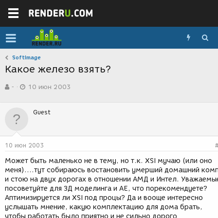
SoftImage
Какое железо взять?
А
Д
-
10 июн 2003
в
а
т
т
о
а
Guest
р
с
т
о
е
з
м
д
10 июн 2003
ы
а
н
Может быть маленько не в тему, но т.к. XSI мучаю (или оно
и
меня)....тут собираюсь востановить умерший домашний ком
я
и стою на двух дорогах в отношении АМД и Интел. Уважаемы
посоветуйте для ЗД моделинга и АЕ, что порекомендуете?
Аптимизируется ли XSI под процы? Да и вооще интересно
услышать мнение, какую комплектацию для дома брать,
чтобы работать было приятно и не сильно дорого