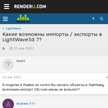
LightWave
Какие возможны импорты / экспорты в
LightWave3d 7?
А
Д
-
25 янв 2002
в
а
т
т
о
а
Guest
р
с
т
о
е
з
м
д
25 янв 2002
ы
а
н
Я моделю в Майке но хотел бы загнать объекты в Лайтваву
и
возможен импорт OBJ или никак не возьмет?
я
A
Andrew 311