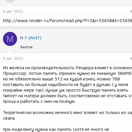
9 авг 2002
http://www.render.ru/forum/read.php?f=3&i=53458&t=5345
М
М Т (McST)
Знаток
9 авг 2002
Из железа на производительность Рендера влияет в основно
Процессор, потом память (причем нужно ее минимум 384Мб
но не обязательно выше 512 на худой конец можно 768
поставить но больше надобности не будет я думаю ( у меня
покрайне мере так) лучше уж просто быструю память взять
Чипсет на матери должен быть соответсвенно не отставать о
проца и работать с ним на полную
Теоретически возможно немного винт влияет но только из-за
свапа
при моделингу нужна как память (хотя ее много не