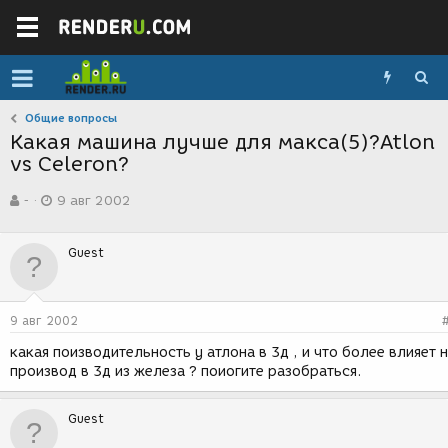
Общие вопросы
Какая машина лучше для макса(5)?Atlon
vs Celeron?
А
Д
-
9 авг 2002
в
а
т
т
о
а
Guest
р
с
т
о
е
з
м
д
9 авг 2002
ы
а
н
какая поизводительность у атлона в 3д , и что более влияет 
и
производ в 3д из железа ? поиогите разобраться.
я
Guest