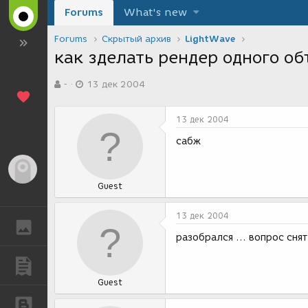
Forums
What's new
Forums
Скрытый архив
LightWave
как зделать рендер одного об
А
Д
-
13 дек 2004
в
а
т
т
о
а
13 дек 2004
р
с
т
о
сабж
е
з
м
д
Гость
ы
а
Guest
н
и
я
13 дек 2004
ГАЛЕРЕЯ
разобрался ... вопрос снят
ПУБЛИКАЦИИ
Guest
БЛОГИ