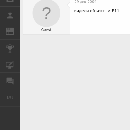
29 дек 2004
видели объект -> F11
РАБОТА
Guest
REN
ЖУРНАЛ
КОНКУРСЫ
КУРСЫ
ФОРУМ
RU
Русский