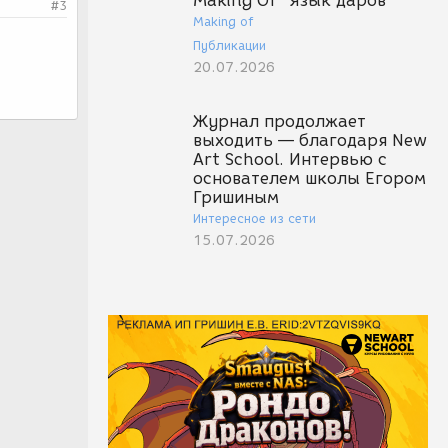
Making Of "Язык даров"
#3
Making of
Публикации
20.07.2026
Журнал продолжает
выходить — благодаря New
Art School. Интервью с
основателем школы Егором
Гришиным
Интересное из сети
15.07.2026