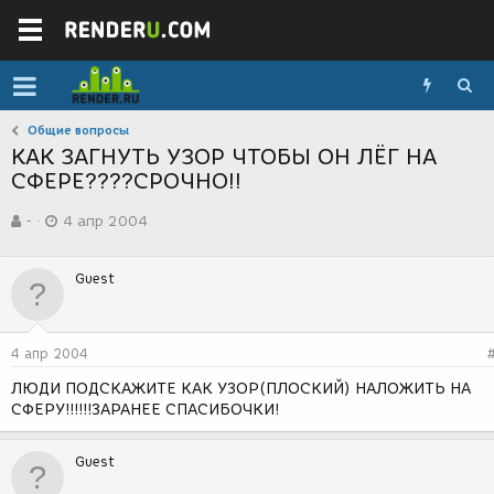
Общие вопросы
КАК ЗАГНУТЬ УЗОР ЧТОБЫ ОН ЛЁГ НА
СФЕРЕ????СРОЧНО!!
А
Д
-
4 апр 2004
в
а
т
т
о
а
Guest
р
с
т
о
е
з
м
д
4 апр 2004
ы
а
н
ЛЮДИ ПОДСКАЖИТЕ КАК УЗОР(ПЛОСКИЙ) НАЛОЖИТЬ НА
и
СФЕРУ!!!!!!ЗАРАНЕЕ СПАСИБОЧКИ!
я
Guest