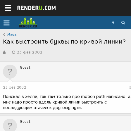
Maya
Как выстроить буквы по кривой линии?
А
Д
-
23 фев 2002
в
а
т
т
о
а
Guest
р
с
т
о
е
з
м
д
23 фев 2002
ы
а
н
Поискал в хелпе, так там только про motion path написано, а
и
мне надо просто вдоль кривой линии выстроить с
я
последующем атачем к другому пути.
Guest