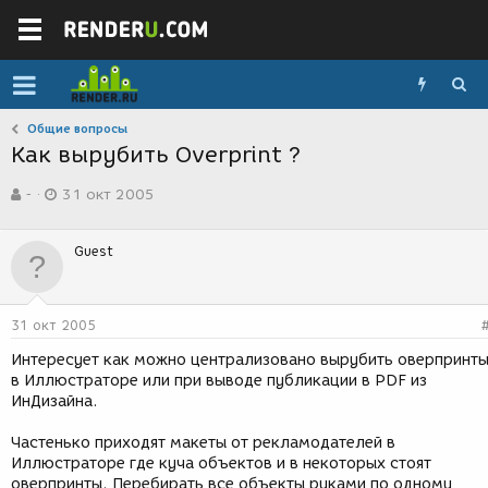
Общие вопросы
Как вырубить Overprint ?
А
Д
-
31 окт 2005
в
а
т
т
о
а
Guest
р
с
т
о
е
з
м
д
31 окт 2005
ы
а
н
Интересует как можно централизовано вырубить оверпринт
и
в Иллюстраторе или при выводе публикации в PDF из
я
ИнДизайна.
Частенько приходят макеты от рекламодателей в
Иллюстраторе где куча объектов и в некоторых стоят
оверпринты. Перебирать все объекты руками по одному