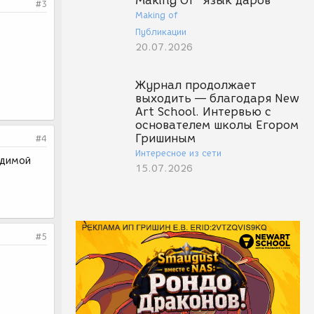
Making Of "Язык даров"
#3
Making of
Публикации
20.07.2026
Журнал продолжает
выходить — благодаря New
Art School. Интервью с
основателем школы Егором
Гришиным
#4
Интересное из сети
идимой
15.07.2026
#5