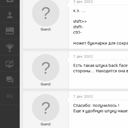
3 дек 2002
х.з. ...
РАБОТА
shift+>
shift-
Guest
REN
ЖУРНАЛ
ctrl-
может букмарки для сохр
КОНКУРСЫ
7 дек 2002
КУРСЫ
Есть такая штука back face
стороны... Находится она в
ФОРУМ
Guest
RU
Русский
7 дек 2002
Спасибо: получилось !
Еще я удобную штуку нашел:
Guest