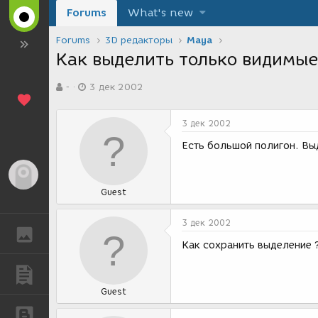
Forums
What's new
Forums
3D редакторы
Maya
Как выделить только видимы
А
Д
-
3 дек 2002
в
а
т
т
о
а
3 дек 2002
р
с
т
о
Есть большой полигон. Вы
е
з
м
д
Гость
ы
а
Guest
н
и
я
3 дек 2002
ГАЛЕРЕЯ
Как сохранить выделение 
ПУБЛИКАЦИИ
Guest
БЛОГИ