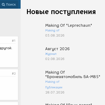
Поиск
Новые поступления
Making Of "Leprechaun"
Making of
03.08.2026
#1
другой.
Август 2026
Журнал
02.08.2026
Making Of
#2
"Бронеавтомобиль БА-М85"
Making of
Публикации
28.07.2026