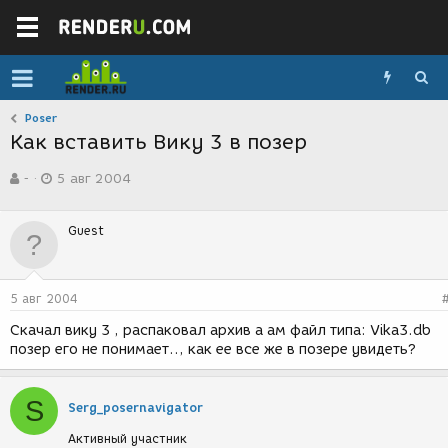
Poser
Как вставить Вику 3 в позер
А
Д
-
5 авг 2004
в
а
т
т
о
а
Guest
р
с
т
о
е
з
м
д
5 авг 2004
ы
а
н
Скачал вику 3 , распаковал архив а ам файл типа: Vika3.db
и
позер его не понимает.., как ее все же в позере увидеть?
я
S
Serg_posernavigator
Активный участник