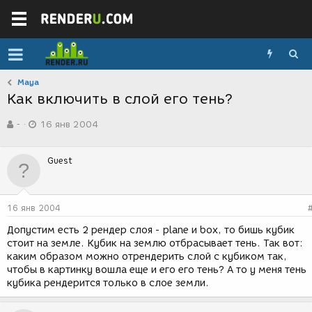
Maya
Как включить в слой его тень?
А
Д
-
16 янв 2004
в
а
т
т
о
а
Guest
р
с
т
о
е
з
м
д
16 янв 2004
ы
а
н
Допустим есть 2 рендер слоя - plane и box, то бишь кубик
и
стоит на земле. Кубик на землю отбрасывает тень. Так вот:
я
каким образом можно отрендерить слой с кубиком так,
чтобы в картинку вошла еще и его его тень? А то у меня тень
кубика рендерится только в слое земли.