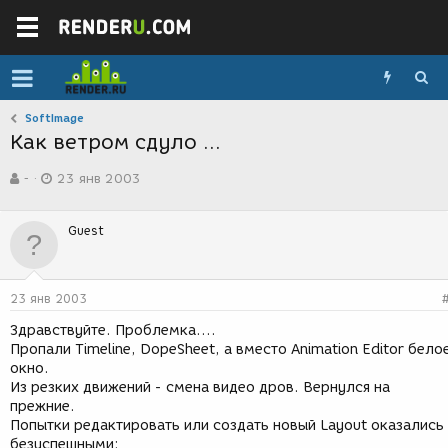
SoftImage
Как ветром сдуло ...
А
Д
-
23 янв 2003
в
а
т
т
о
а
Guest
р
с
т
о
е
з
м
д
23 янв 2003
ы
а
н
Здравствуйте. Проблемка....
и
Пропали Timeline, DopeSheet, а вместо Animation Editor бело
я
окно.
Из резких движений - смена видео дров. Вернулся на
прежние.
Попытки редактировать или создать новый Layout оказались
безуспешными: