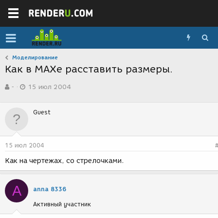
Моделирование
Как в МАХе расставить размеры.
А
Д
-
15 июл 2004
в
а
т
т
о
а
Guest
р
с
т
о
е
з
м
д
15 июл 2004
ы
а
н
Как на чертежах, со стрелочками.
и
я
A
anna 8336
Активный участник