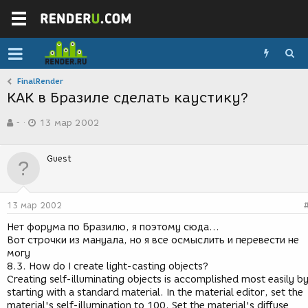
FinalRender
КАК в Бразиле сделать каустику?
А
Д
-
13 мар 2002
в
а
т
т
о
а
Guest
р
с
т
о
е
з
м
д
13 мар 2002
ы
а
н
Нет форума по Бразилю, я поэтому сюда...
и
Вот строчки из мануала, но я все осмыслить и перевести не
я
могу
8.3. How do I create light-casting objects?
Creating self-illuminating objects is accomplished most easily b
starting with a standard material. In the material editor, set the
material's self-illumination to 100. Set the material's diffuse