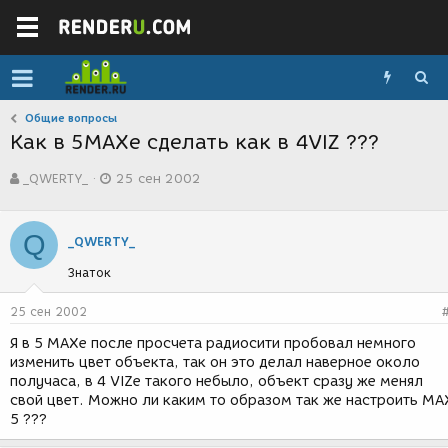
Общие вопросы
Как в 5MAXe сделать как в 4VIZ ???
А
Д
_QWERTY_
25 сен 2002
в
а
т
т
о
а
Q
р
с
_QWERTY_
т
о
Знаток
е
з
м
д
ы
а
25 сен 2002
н
Я в 5 МАХе после просчета радиосити пробовал немного
и
изменить цвет объекта, так он это делал наверное около
я
получаса, в 4 VIZе такого небыло, объект сразу же менял
свой цвет. Можно ли каким то образом так же настроить МА
5 ???