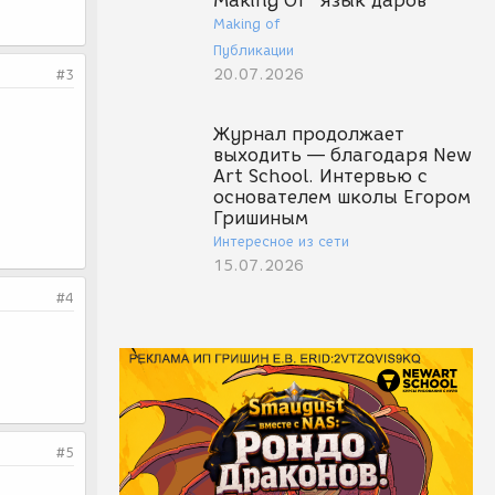
Making Of "Язык даров"
Making of
Публикации
20.07.2026
#3
Журнал продолжает
выходить — благодаря New
Art School. Интервью с
основателем школы Егором
Гришиным
Интересное из сети
15.07.2026
#4
#5