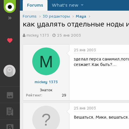
Forums
What's new
Forums
3D редакторы
Maya
как удалять отдельные ноды и
А
Д
mickey 1373
25 янв 2003
в
а
т
т
о
а
25 янв 2003
р
с
M
т
о
зделал перса санимил,пото
е
з
сезжает.Как быть?...
м
д
Гость
ы
а
н
mickey 1373
и
я
Знаток
ГАЛЕРЕЯ
Рейтинг
29
25 янв 2003
ПУБЛИКАЦИИ
Вешаться, Мики, вешаться..
БЛОГИ