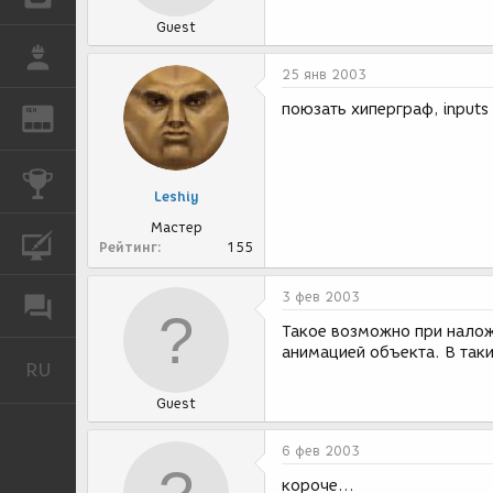
Guest
РАБОТА
25 янв 2003
поюзать хиперграф, inputs l
REN
ЖУРНАЛ
КОНКУРСЫ
Leshiy
Мастер
КУРСЫ
Рейтинг
155
3 фев 2003
ФОРУМ
Такое возможно при нало
анимацией объекта. В таки
RU
Русский
Guest
6 фев 2003
короче...