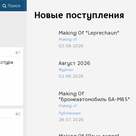
Поиск
Новые поступления
Making Of "Leprechaun"
Making of
03.08.2026
#1
кстура
Август 2026
Журнал
02.08.2026
Making Of
"Бронеавтомобиль БА-М85"
Making of
Публикации
#2
28.07.2026