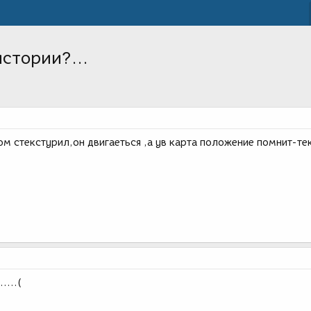
стории?...
м стекстурил,он двигаеться ,а ув карта положение помнит-те
....(