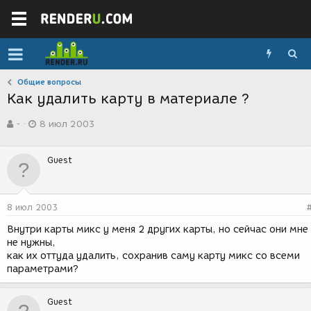
Общие вопросы
Как удалить карту в материале ?
А
Д
-
8 июл 2003
в
а
т
т
о
а
Guest
р
с
т
о
е
з
м
д
8 июл 2003
ы
а
н
Внутри карты микс у меня 2 других карты, но сейчас они мне
и
не нужны,
я
как их оттуда удалить, сохранив саму карту микс со всеми
параметрами?
Guest