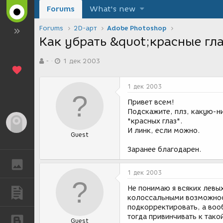
Forums
What's new
Forums
2D-арт
Adobe Photoshop
Как убрать &quot;красные гл
А
Д
-
1 дек 2003
в
а
т
т
о
а
1 дек 2003
р
с
т
о
Привет всем!
е
з
Подскажите, плз, какую-н
м
д
"красных глаз".
Гость
ы
а
И линк, если можно.
Guest
н
и
Заранее благодарен.
я
ГАЛЕРЕЯ
1 дек 2003
Не понимаю я всяких левы
ПУБЛИКАЦИИ
колоссальными возможност
подкорректировать, а вооб
тогда привинчивать к так
БЛОГИ
Guest