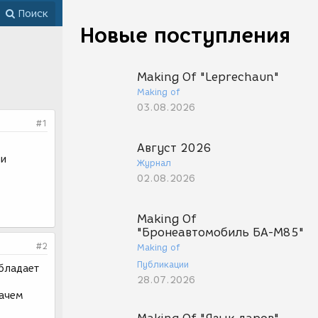
Поиск
Новые поступления
Making Of "Leprechaun"
Making of
03.08.2026
#1
Август 2026
ии
Журнал
02.08.2026
Making Of
"Бронеавтомобиль БА-М85"
#2
Making of
Публикации
обладает
28.07.2026
Зачем