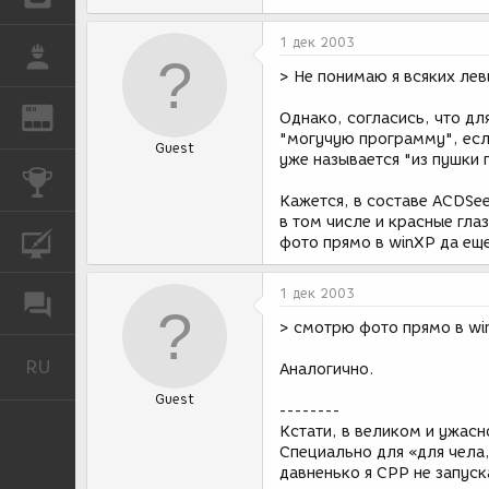
1 дек 2003
РАБОТА
> Не понимаю я всяких лев
REN
ЖУРНАЛ
Однако, согласись, что дл
"могучую программу", если
Guest
уже называется "из пушки 
КОНКУРСЫ
Кажется, в составе ACDSe
в том числе и красные гла
КУРСЫ
фото прямо в winXP да еще
1 дек 2003
ФОРУМ
> смотрю фото прямо в w
RU
Русский
Аналогично.
Guest
--------
Кстати, в великом и ужасн
Специально для «для чела
давненько я CPP не запуск