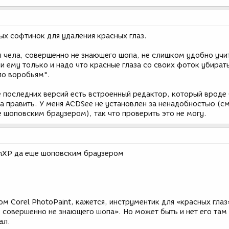
ых софтинок для удаления красных глаз.
я чела, совершенно не знающего шопа, не слишком удобно учи
 ему только и надо что красные глаза со своих фоток убирать
по воробьям".
e последних версий есть встроенный редактор, который вроде
за править. У меня ACDSee не установлен за ненадобностью (
 шоповским браузером), так что проверить это не могу.
inXP да еще шоповским браузером
ом Corel PhotoPaint, кажется, инструментик для «красных глаз
, совершенно не знающего шопа». Но может быть и нет его там
ал.