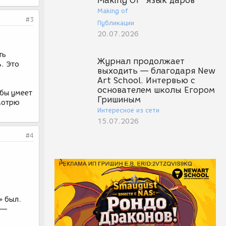
Making Of "Язык даров"
Making of
#3
Публикации
20.07.2026
ть
Журнал продолжает
. Это
выходить — благодаря New
Art School. Интервью с
основателем школы Егором
 бы умеет
Гришиным
смотрю
Интересное из сети
15.07.2026
#4
» был.
 —