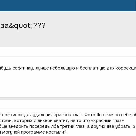
аза&quot;???
ибудь софтинку, лучше небольшую и бесплатную для коррекц
х софтинок для удаления красных глаз. ФотоШоп сам по себе 
ями, которых с лихвой хватит, не то что «красный глаз»
ще внедрить посередь лба третий глаз, а других два убрать. 
ой могучей программе костыли?