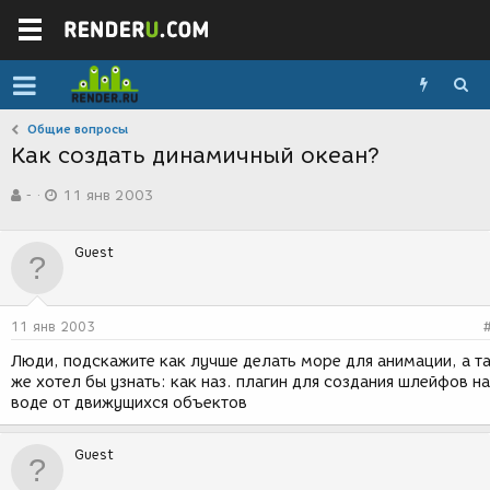
Общие вопросы
Как создать динамичный океан?
А
Д
-
11 янв 2003
в
а
т
т
о
а
Guest
р
с
т
о
е
з
м
д
11 янв 2003
ы
а
н
Люди, подскажите как лучше делать море для анимации, а т
и
же хотел бы узнать: как наз. плагин для создания шлейфов на
я
воде от движущихся объектов
Guest