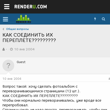
Общие вопросы
КАК СОЕДИНИТЬ ИХ
ПЕРЕПЛЕТЕ?????????
А
Д
-
10 янв 2004
в
а
т
т
о
а
Guest
р
с
т
о
е
з
м
д
10 янв 2004
ы
а
н
Вопрос такой: хочу сделать фотоальбом с
и
переворачивающимися страницами (12 шт.).
я
КАК СОЕДИНИТЬ ИХ ПЕРЕПЛЕТЕ?????????
Чтобы они нормально переворачивались, уже вроде все
перепробовал.
Страницы гнуть не надо просто, переворачивать, чтобы они