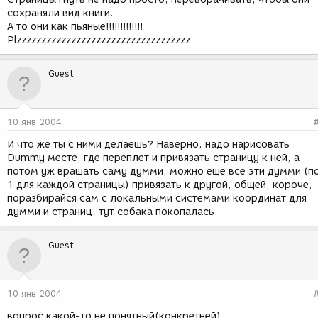
сохраняли вид книги.
А то они как пьяные!!!!!!!!!!!!!
Plzzzzzzzzzzzzzzzzzzzzzzzzzzzzzzzzzzz
Guest
10 янв 2004
И что же ты с ними делаешь? Наверно, надо нарисовать
Dummy месте, где переплет и привязать страницу к ней, а
потом уж вращать саму думми, можно еще все эти думми (п
1 для каждой страницы) привязать к другой, общей, короче,
поразбирайся сам с локальными системами координат для
думми и страниц, тут собака покопалась.
Guest
10 янв 2004
вопрос какой-то не понятный(конкретней)