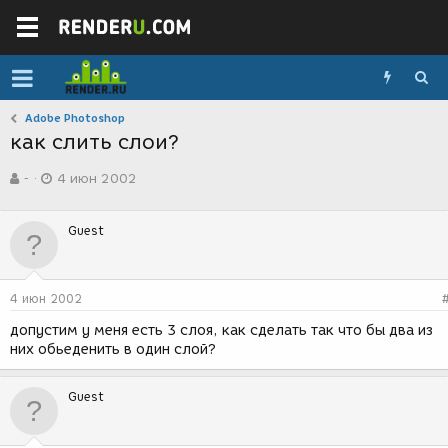
Adobe Photoshop
как слить слои?
А
Д
-
4 июн 2002
в
а
т
т
о
а
Guest
р
с
т
о
е
з
м
д
4 июн 2002
ы
а
н
допустим у меня есть 3 слоя, как сделать так что бы два из
и
них обьеденить в один слой?
я
Guest