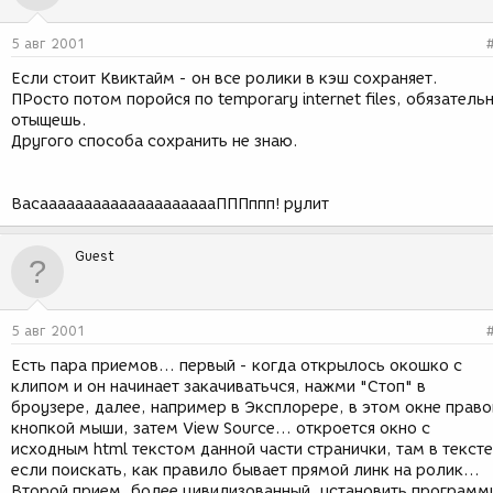
5 авг 2001
Если стоит Квиктайм - он все ролики в кэш сохраняет.
ПРосто потом поройся по temporary internet files, обязатель
отыщешь.
Другого способа сохранить не знаю.
ВасааааааааааааааааааааПППппп! рулит
Guest
5 авг 2001
Есть пара приемов... первый - когда открылось окошко с
клипом и он начинает закачиватьчся, нажми "Стоп" в
броузере, далее, например в Эксплорере, в этом окне право
кнопкой мыши, затем View Source... откроется окно с
исходным html текстом данной части странички, там в тексте
если поискать, как правило бывает прямой линк на ролик...
Второй прием, более цивилизованный, установить программ