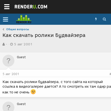
Общие вопросы
Как скачать ролики Будвайзера
А
Д
-
5 авг 2001
в
а
т
т
о
а
Guest
р
с
т
о
е
з
м
д
5 авг 2001
ы
а
н
Как скачать ролики будвайзера, с того сайта на который
и
ссылка в видеогалерее дается? А то смотреть их там одир ра
я
как то не очень
Guest