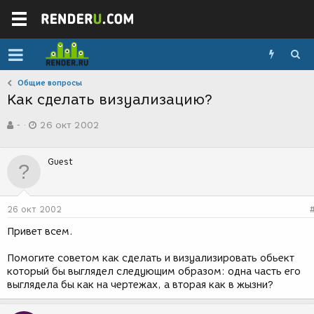
Общие вопросы
Как сделать визуализацию?
А
Д
-
26 окт 2002
в
а
т
т
о
а
Guest
р
с
т
о
е
з
м
д
26 окт 2002
ы
а
н
Привет всем.
и
я
Помогите советом как сделать и визуализировать обьект
который бы выглядел следующим образом: одна часть его
выглядела бы как на чертежах, а вторая как в жызни?