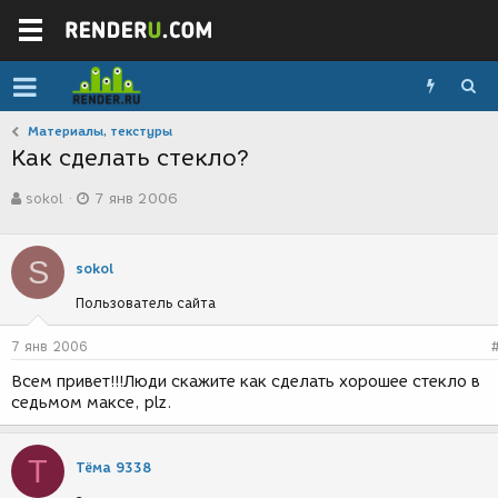
Материалы, текстуры
Как сделать стекло?
А
Д
sokol
7 янв 2006
в
а
т
т
о
а
S
р
с
sokol
т
о
Пользователь сайта
е
з
м
д
ы
а
7 янв 2006
н
Всем привет!!!Люди скажите как сделать хорошее стекло в
и
седьмом максе, plz.
я
Т
Тёма 9338