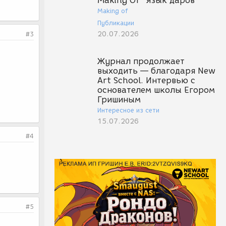
Making Of "Язык даров"
Making of
Публикации
20.07.2026
#3
Журнал продолжает
выходить — благодаря New
Art School. Интервью с
основателем школы Егором
Гришиным
Интересное из сети
15.07.2026
#4
#5