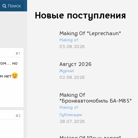
Поиск
Новые поступления
Making Of "Leprechaun"
Making of
03.08.2026
#1
ом... но
Август 2026
Журнал
м нет
02.08.2026
Making Of
"Бронеавтомобиль БА-М85"
Making of
Публикации
#2
28.07.2026