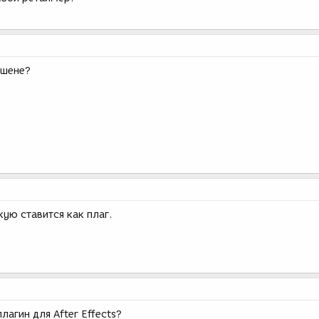
ашене?
гкую ставится как плаг.
плагин для After Effects?