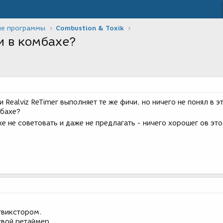
ие программы
Combustion & Toxik
и в комбахе?
 Realviz ReTimer выполняет те же фичи, но ничего не понял в эт
мбахе?
же не советовать и даже не предлагать - ничего хорошег ов это
твикстором.
свой ретаймер.