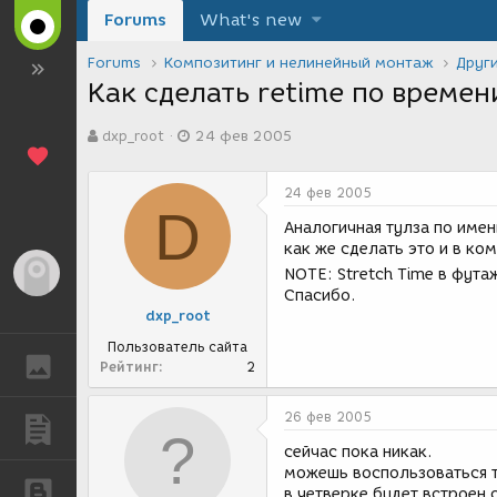
Forums
What's new
Forums
Композитинг и нелинейный монтаж
Друг
Как сделать retime по времен
А
Д
dxp_root
24 фев 2005
в
а
т
т
о
а
24 фев 2005
р
с
D
т
о
Аналогичная тулза по имени
е
з
как же сделать это и в ко
м
д
Гость
NOTE: Stretch Time в фута
ы
а
Спасибо.
н
dxp_root
и
я
Пользователь сайта
ГАЛЕРЕЯ
Рейтинг
2
26 фев 2005
ПУБЛИКАЦИИ
сейчас пока никак.
можешь воспользоваться 
БЛОГИ
в четверке будет встроен 