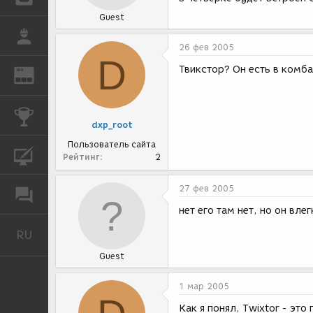
Guest
РАБОТА
26 фев 2005
D
Твикстор? Он есть в комб
REN
ЖУРНАЛ
КОНКУРСЫ
dxp_root
Пользователь сайта
КУРСЫ
Рейтинг
2
27 фев 2005
ФОРУМ
нет его там нет, но он вле
RU
Русский
Guest
1 мар 2005
Как я понял, Twixtor - это 