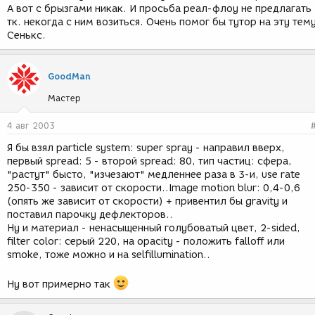
А вот с брызгами никак. И просьба реал-флоу не предлагать
тк. некогда с ним возиться. Очень помог бы тутор на эту тему
Сенькс.
GoodMan
Мастер
4 авг 2003
Я бы взял particle system: super spray - направил вверх,
первый spread: 5 - второй spread: 80, тип частиц: сфера,
"растут" бысто, "изчезают" медленнее раза в 3-и, use rate
250-350 - зависит от скорости..Image motion blur: 0,4-0,6
(опять же зависит от скорости) + привентил бы gravity и
поставил парочку дефлекторов..
Ну и материал - ненасыщенный голубоватый цвет, 2-sided,
filter color: серый 220, на opacity - положить falloff или
smoke, тоже можно и на selfillumination..
Ну вот примерно так