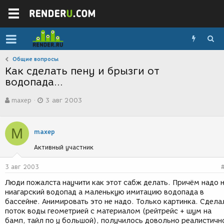
Общие вопросы
Как сделать пену и брызги от
водопада...
А
Д
maxep
3 авг 2003
в
а
т
т
о
а
M
р
с
maxep
т
о
Активный участник
е
з
м
д
ы
а
3 авг 2003
н
Люди пожалста научити как этот сабж делать. Причём надо 
и
ниагарский водопад а маленькую имитацию водопада в
я
бассейне. Анимировать это не надо. Только картинка. Сдела
поток воды геометрией с материалом (рейтрейс + шум на
бамп, тайл по y большой), получилось довольно реалистичн