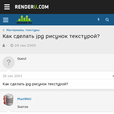
Материалы, текстуры
Как сделать jpg рисунок текстурой?
А
Д
-
26 сен 2005
в
а
т
т
о
а
Guest
р
с
т
о
е
з
м
д
26 сен 2005
ы
а
н
Как сделать jpg рисунок текстурой?
и
я
MaxWell
Знаток